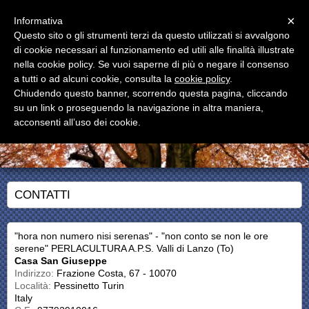
Menu
×
Informativa
Questo sito o gli strumenti terzi da questo utilizzati si avvalgono
CASA SAN GIUSEPPE
di cookie necessari al funzionamento ed utili alle finalità illustrate
Casa Vacanze
nella cookie policy. Se vuoi saperne di più o negare il consenso
a tutti o ad alcuni cookie, consulta la
cookie policy
.
Chiudendo questo banner, scorrendo questa pagina, cliccando
su un link o proseguendo la navigazione in altra maniera,
acconsenti all’uso dei cookie.
CONTATTI
"hora non numero nisi serenas" - "non conto se non le ore
serene" PERLACULTURA A.P.S. Valli di Lanzo (To)
Casa San Giuseppe
Indirizzo:
Frazione Costa, 67 - 10070
Località:
Pessinetto Turin
Italy