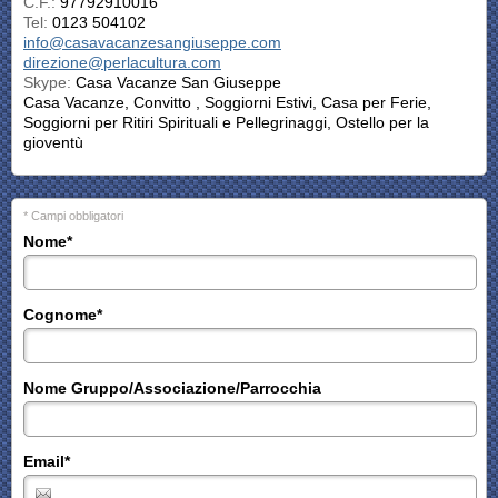
C.F.:
97792910016
Tel:
0123 504102
info@casavacanzesangiuseppe.com
direzione@perlacultura.com
Skype:
Casa Vacanze San Giuseppe
Casa Vacanze, Convitto , Soggiorni Estivi, Casa per Ferie,
Soggiorni per Ritiri Spirituali e Pellegrinaggi, Ostello per la
gioventù
* Campi obbligatori
Nome
*
Cognome
*
Nome Gruppo/Associazione/Parrocchia
Email
*